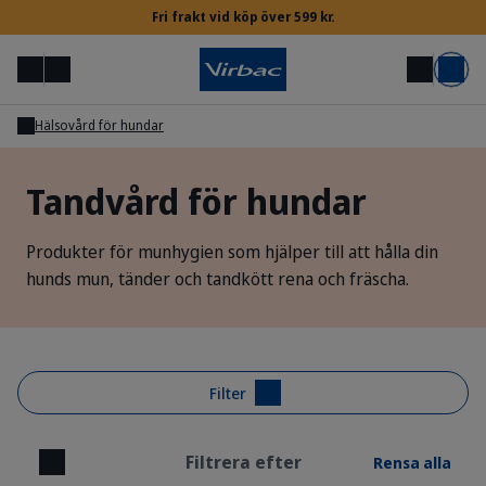
Fri frakt vid köp över 599 kr.
Meny
Mitt konto
Sök
Varukorg
Hälsovård för hundar
Inloggning för veterinärer & djursjukskötare
Tandvård för hundar
Behöver du hjälp?
Produkter för munhygien som hjälper till att hålla din
hunds mun, tänder och tandkött rena och fräscha.
Filter
Filtrera efter
Rensa alla
Stäng