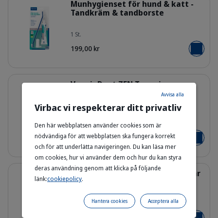
Munhygienset för hund & katt -
Tandkräm & tandborste
1 St.
309624_Kit_Enzymatic-Toothpaste_
199,00 kr
Lägg i v
Detaljer
VeggieDent ZEN Tuggpinnar
Tillskott | För avslappnande
Avvisa alla
tandvård
Virbac vi respekterar ditt privatliv
308303_Bag_Veggiedent-Zen_XS_fa
XS - S - L - M
Den här webbplatsen använder cookies som är
nödvändiga för att webbplatsen ska fungera korrekt
Från 174,00 kr
Lägg i v
och för att underlätta navigeringen. Du kan läsa mer
om cookies, hur vi använder dem och hur du kan styra
Detaljer
deras användning genom att klicka på följande
VEGGIEDENT® FR3SH™ Tuggpinnar
länk:
cookiepolicy
.
| Tillskott för god munhygien
Hantera cookies
Acceptera alla
M - S - L - XS
307866_Bag_Veggiedent-Fr3sh_M_f
Från 164,00 kr