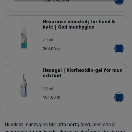
Lägg i v
Detaljer
Hexarinse munskölj för hund &
katt | God munhygien
237 ml
306235_Bottle_Hexarinse_237ml_fa
264,00 kr
Lägg i v
Detaljer
Hexagel | Klorhexidin-gel för mun
och hud
100 ml
50110026_Bottle_Hexagel_100ml_f
161,00 kr
Lägg i v
Hundens munhygien blir ofta bortglömd, men den är
avgörande for din hunds allmänna välmående. Precis som