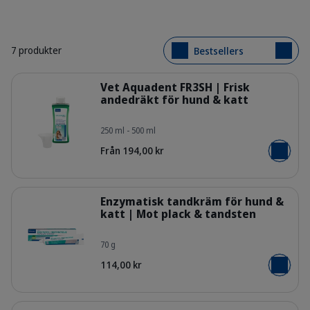
7 produkter
Bestsellers
Detaljer
Vet Aquadent FR3SH | Frisk
andedräkt för hund & katt
250 ml - 500 ml
308907_Bottle-metering_Vet-Aquad
Från 194,00 kr
Lägg i v
Detaljer
Enzymatisk tandkräm för hund &
katt | Mot plack & tandsten
70 g
309623_Packshot_Enzymatic-Tooth
114,00 kr
Lägg i v
Detaljer