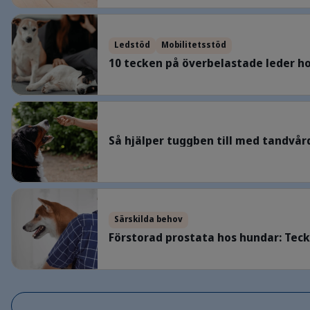
10 tecken på överbelastade leder hos hund
Ledstöd
Mobilitetsstöd
10 tecken på överbelastade leder h
Så hjälper tuggben till med tandvården
Så hjälper tuggben till med tandvå
Förstorad prostata hos hundar: Tecken och vikten av kontroll hos vet
Särskilda behov
Förstorad prostata hos hundar: Teck