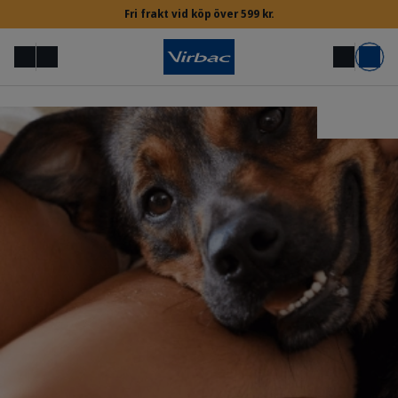
Fri frakt vid köp över 599 kr.
Meny
Mitt konto
Sök
Varukorg
Inloggning för veterinärer & djursjukskötare
Behöver du hjälp?