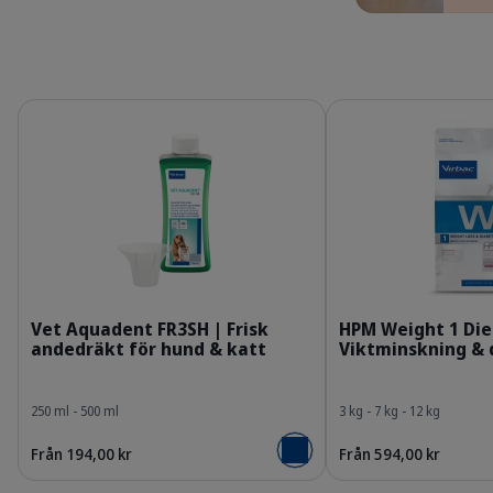
Detaljer
Detaljer
308907_Bottle-metering_Vet-Aquadent-Fresh_
B
Vet Aquadent FR3SH | Frisk
HPM Weight 1 Die
andedräkt för hund & katt
Viktminskning & 
250 ml - 500 ml
3 kg - 7 kg - 12 kg
Från 194,00 kr
Från 594,00 kr
Lägg i varukorgen