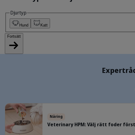
Expertrå
Veterinary HPM: Välj rätt foder första gången
Näring
Veterinary HPM: Välj rätt foder för