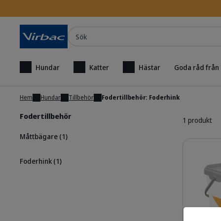
Sök
Hundar
Katter
Hästar
Goda råd från
Hem
Hundar
Tillbehör
Fodertillbehör: Foderhink
Fodertillbehör
1 produkt
Måttbägare
(1)
Detaljer
Foderhink
(1)