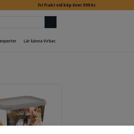
Fri frakt vid köp över 599 kr.
Sök
 experter
Lär känna Virbac