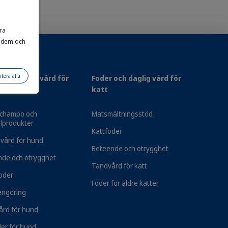
ra
r dem och
tera alla
 och daglig vård för
Foder och daglig vård för
katt
champo och
Matsmältningsstöd
lprodukter
Kattfoder
 vård för hund
Beteende och otrygghet
nde och otrygghet
Tandvård för katt
oder
Foder för äldre katter
engöring
rd för hund
Leverans: 2–3 vardagar
er för hund