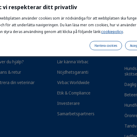
c vi respekterar ditt privatliv
364034_HPM_Bucket-8L_right.png
webbplatsen använder cookies som är nödvändiga för att webbplatsen ska funge
Foderhink | Praktisk
och för att underlätta navigeringen. Du kan läsa mer om cookies, hur vi använde
ng av torrfoder
an styra deras användning genom att klicka på följande länk:
cookiepolicy
.
Hantera cookies
Accep
tjänst
Om Virbac
Foder
hund
0 kr
Lägg i varukorgen
er du hjälp?
Lär känna Virbac
Hunds
ans & retur
Nöjdhetsgaranti
skötse
trera din veterinär
Virbac Worldwide
Daglig
Etik & Compliance
Betee
Investerare
Hundf
Samarbetspartners
Öronr
Tandvå
Fri frakt vid köp över 599 kr.
Ledfod