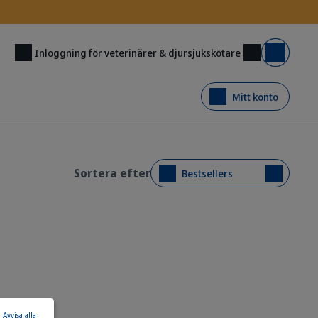
Inloggning för veterinärer & djursjukskötare
Varukorg
Mitt konto
Sortera efter
Bestsellers
Avvisa alla