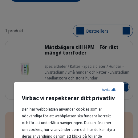
1 produkt
Bestsellers
Detaljer
Måttbägare till HPM | För rätt
mängd torrfoder
Specialdieter / Katter - Specialdieter / Hundar -
Livsstadium / Små hundar och katter - Livsstadium
zo5u3qty1g4a9mk8nxwl.png
/ Mellanstora och stora hundar
Från 9,00 kr
Lägg i v
Avvisa alla
Virbac vi respekterar ditt privatliv
Den här webbplatsen använder cookies som är
Fördelar
nödvändiga för att webbplatsen ska fungera korrekt
och för att underlätta navigeringen. Du kan läsa mer
om cookies, hur vi använder dem och hur du kan styra
100% nöjdhetsgaranti
deras användning genom att klicka på följande