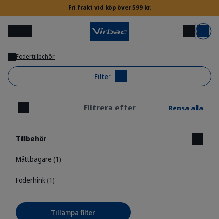
Fri frakt vid köp över 599 kr.
Meny
Mitt konto
Sök
Varukorg
Fodertillbehör
Inloggning för veterinärer & djursjukskötare
Filter
Filtrera efter
Rensa alla
Behöver du hjälp?
Stäng
Tillbehör
Måttbägare
(1)
Foderhink
(1)
Tillämpa filter