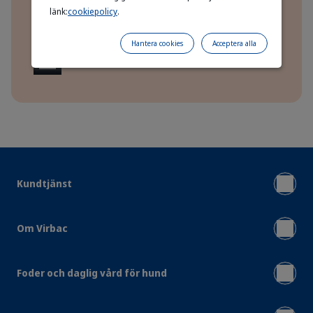
länk:
cookiepolicy
.
Fri frakt vid köp över 599 kr.
Hantera cookies
Acceptera alla
Leverans: 2–3 vardagar
Kundtjänst
Om Virbac
Foder och daglig vård för hund