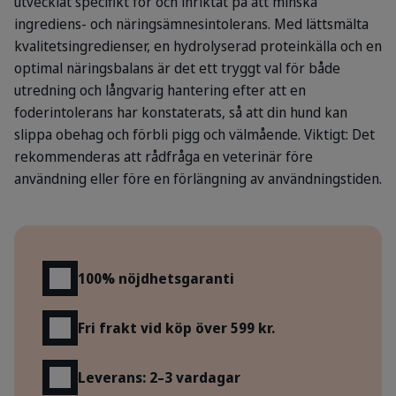
utvecklat specifikt för och inriktat på att minska
ingrediens- och näringsämnesintolerans. Med lättsmälta
kvalitetsingredienser, en hydrolyserad proteinkälla och en
optimal näringsbalans är det ett tryggt val för både
utredning och långvarig hantering efter att en
foderintolerans har konstaterats, så att din hund kan
slippa obehag och förbli pigg och välmående. Viktigt: Det
rekommenderas att rådfråga en veterinär före
användning eller före en förlängning av användningstiden.
Fördelar
100% nöjdhetsgaranti
Fri frakt vid köp över 599 kr.
Leverans: 2–3 vardagar