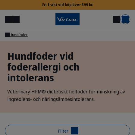
Fri frakt vid köp över 599 kr.
Meny
Mitt konto
Sök
Varukorg
Hundfoder
Inloggning för veterinärer & djursjukskötare
Hundfoder vid
foderallergi och
Behöver du hjälp?
intolerans
Veterinary HPM® dietetiskt helfoder för minskning av
ingrediens- och näringsämnesintolerans.
Filter