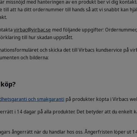
 är missnöjd med hanteringen av en produkt ber vi dig kontakt
till att ha ditt ordernummer till hands så att vi snabbt kan hjäl
akt.
ntakta
virbac@virbac.se
med följande uppgifter: Ordernummer,
rklaring till hur skadan uppstått.
amationsformuläret och skicka det till Virbacs kundservice på v
kumenten och bilderna:
 köp?
dhetsgaranti och smakgaranti
på produkter köpta i Virbacs w
rrätt i 14 dagar på alla produkter. Det betyder att du enkelt k
ars ångerrätt när du handlar hos oss. Ångerfristen löper ut 1