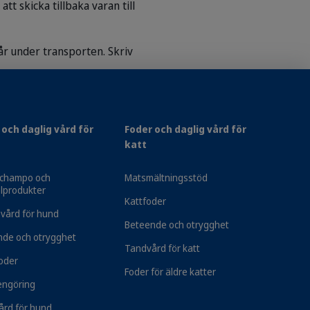
tt skicka tillbaka varan till
år under transporten. Skriv
 och daglig vård för
Foder och daglig vård för
katt
champo och
Matsmältningsstöd
lprodukter
Kattfoder
 vård för hund
Beteende och otrygghet
nde och otrygghet
Tandvård för katt
oder
Foder för äldre katter
engöring
rd för hund