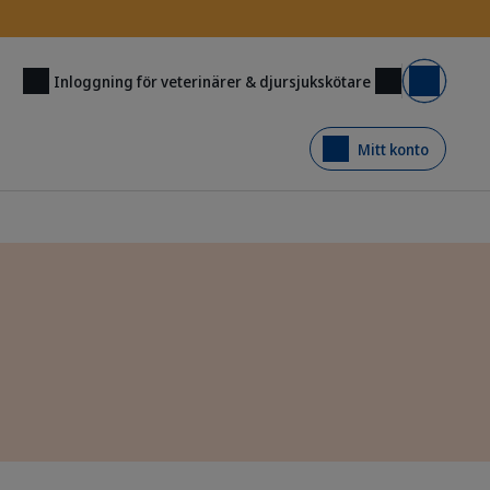
Inloggning för veterinärer & djursjukskötare
Varukorg
Mitt konto