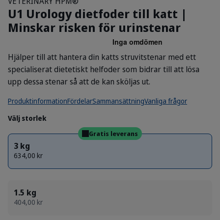
VETERINARY HPM®
U1 Urology dietfoder till katt |
Minskar risken för urinstenar
Hjälper till att hantera din katts struvitstenar med ett
specialiserat dietetiskt helfoder som bidrar till att lösa
upp dessa stenar så att de kan sköljas ut.
Produktinformation
Fördelar
Sammansättning
Vanliga frågor
Välj storlek
Gratis leverans
3 kg
634,00 kr
1.5 kg
404,00 kr