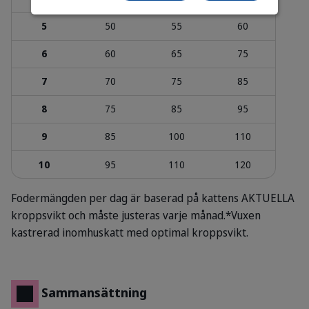
5
50
55
60
6
60
65
75
7
70
75
85
8
75
85
95
9
85
100
110
10
95
110
120
Fodermängden per dag är baserad på kattens AKTUELLA
kroppsvikt och måste justeras varje månad.
*Vuxen
kastrerad inomhuskatt med optimal kroppsvikt.
Sammansättning