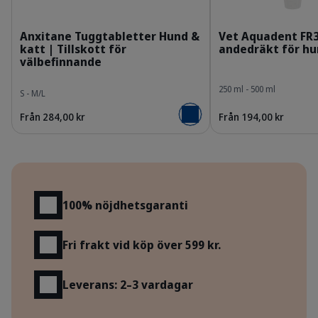
307614_Box_Anxitane_S-x30tabs_face.png
3
Anxitane Tuggtabletter Hund &
Vet Aquadent FR3
katt | Tillskott för
andedräkt för hu
välbefinnande
250 ml - 500 ml
S - M/L
Från 284,00 kr
Från 194,00 kr
Lägg i varukorgen
Fördelar
100% nöjdhetsgaranti
Fri frakt vid köp över 599 kr.
Leverans: 2–3 vardagar