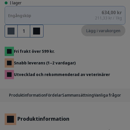
I lager
634,00 kr
Engångsköp
211,33 kr / 1kg
Antal
Lägg i varukorgen
Ta bort
Lägg till
Fri frakt över 599 kr.
Snabb leverans (1–2 vardagar)
Utvecklad och rekommenderad av veterinärer
Produktinformation
Fördelar
Sammansättning
Vanliga frågor
Produktinformation