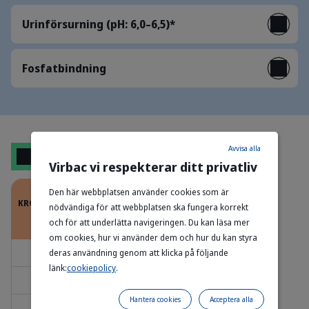
Urinförsurning (pH: 6,0–6,5)*
Fosfatbindning
Avvisa alla
Ranson
Virbac vi respekterar ditt privatliv
Den här webbplatsen använder cookies som är
FODERMÄNGD (G/DAG)
KROPPSVIKT
nödvändiga för att webbplatsen ska fungera korrekt
(kg)
och för att underlätta navigeringen. Du kan läsa mer
ÖVERVIKT
NORMAL*
UNDERVIKT
om cookies, hur vi använder dem och hur du kan styra
2
20
20
25
deras användning genom att klicka på följande
länk:
cookiepolicy
.
3
30
35
35
Hantera cookies
Acceptera alla
4
40
45
50