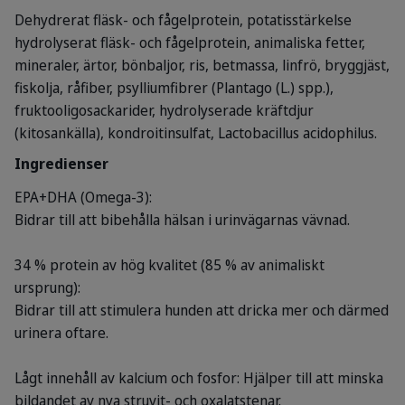
Dehydrerat fläsk- och fågelprotein, potatisstärkelse
hydrolyserat fläsk- och fågelprotein, animaliska fetter,
mineraler, ärtor, bönbaljor, ris, betmassa, linfrö, bryggjäst,
fiskolja, råfiber, psylliumfibrer (Plantago (L.) spp.),
fruktooligosackarider, hydrolyserade kräftdjur
(kitosankälla), kondroitinsulfat, Lactobacillus acidophilus.
Ingredienser
EPA+DHA (Omega-3):
Bidrar till att bibehålla hälsan i urinvägarnas vävnad.
34 % protein av hög kvalitet (85 % av animaliskt
ursprung):
Bidrar till att stimulera hunden att dricka mer och därmed
urinera oftare.
Lågt innehåll av kalcium och fosfor:
Hjälper till att minska
bildandet av nya struvit- och oxalatstenar.