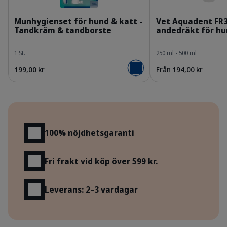
309624_Kit_Enzymatic-Toothpaste_70g_face.p
3
Munhygienset för hund & katt -
Vet Aquadent FR3
Tandkräm & tandborste
andedräkt för hu
1 St.
250 ml - 500 ml
199,00 kr
Från 194,00 kr
Lägg i varukorgen
Fördelar
100% nöjdhetsgaranti
Fri frakt vid köp över 599 kr.
Leverans: 2–3 vardagar