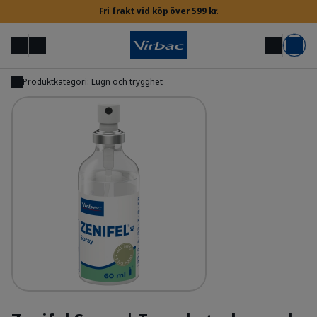
Fri frakt vid köp över 599 kr.
Meny
Mitt konto
Sök
Varukorg
Produktkategori: Lugn och trygghet
Visa
Inloggning för veterinärer & djursjukskötare
Behöver du hjälp?
Zenifel Spray