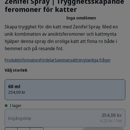
Zenifel Spray | Trygghetsskapande
feromoner för katter
Skapa trygghet för din katt med Zenifel Spray. Med en
unik kombination av ansiktsferomoner och kattmynta
hjälper denna spray din oroliga katt att finna ro både i
hemmet och på resande fot.
Produktinformation
Fördelar
Sammansättning
Vanliga frågor
Välj storlek
60 ml
254,00 kr
I lager
254,00 kr
Engångsköp
4,23 kr / 1ml