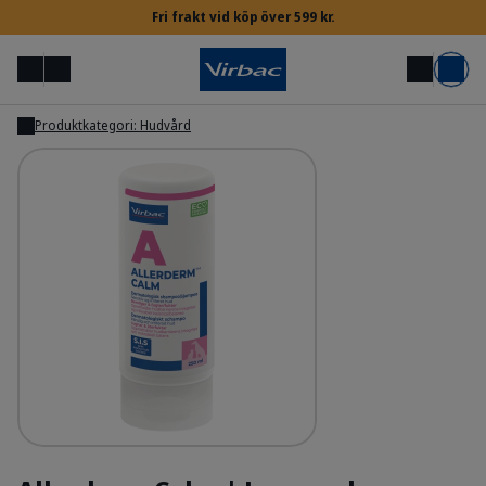
Fri frakt vid köp över 599 kr.
Meny
Mitt konto
Sök
Varukorg
Produktkategori: Hudvård
Visa
Inloggning för veterinärer & djursjukskötare
Behöver du hjälp?
Allerderm Calm