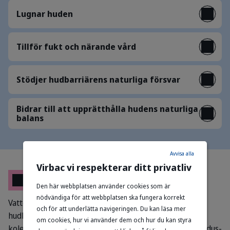
Lugnar huden
Tillför fukt och närande vård
Stödjer hudbarriärens naturliga försvar
Bidrar till att upprätthålla hudens naturliga
balans
Avvisa alla
Virbac vi respekterar ditt privatliv
Sammansättning
Den här webbplatsen använder cookies som är
nödvändiga för att webbplatsen ska fungera korrekt
Vatten, natriumlaurylsulfat, kokosamidopropylbetain,
och för att underlätta navigeringen. Du kan läsa mer
hudlipidkomplex (ceramid 3, ceramid 6 II, ceramid 1,
om cookies, hur vi använder dem och hur du kan styra
kolesterol, fettsyror), Defensin teknologi (Peumus boldus-