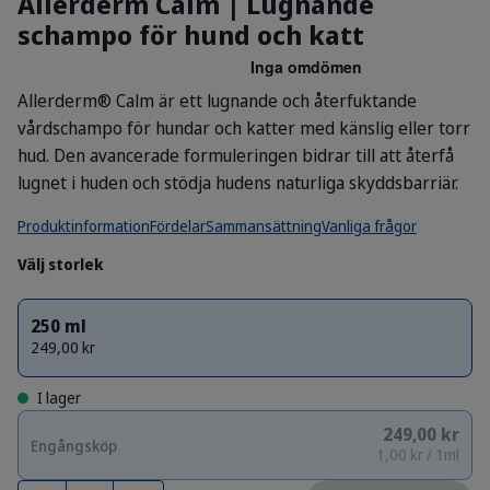
Allerderm Calm | Lugnande
schampo för hund och katt
Allerderm® Calm är ett lugnande och återfuktande
vårdschampo för hundar och katter med känslig eller torr
hud. Den avancerade formuleringen bidrar till att återfå
lugnet i huden och stödja hudens naturliga skyddsbarriär.
Produktinformation
Fördelar
Sammansättning
Vanliga frågor
Välj storlek
250 ml
249,00 kr
I lager
249,00 kr
Engångsköp
1,00 kr / 1ml