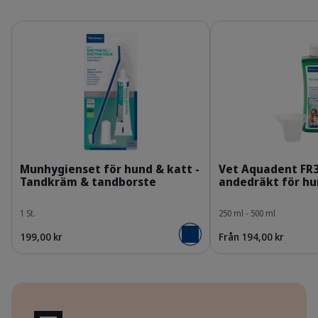
Detaljer
Detaljer
309624_Kit_Enzymatic-Toothpaste_70g_face.p
3
Munhygienset för hund & katt -
Vet Aquadent FR3
Tandkräm & tandborste
andedräkt för hu
1 St.
250 ml - 500 ml
199,00 kr
Från 194,00 kr
Lägg i varukorgen
Fördelar