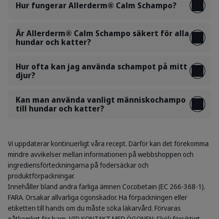
Hur fungerar Allerderm® Calm Schampo?
Är Allerderm® Calm Schampo säkert för alla
hundar och katter?
Hur ofta kan jag använda schampot på mitt
djur?
Kan man använda vanligt människochampo
till hundar och katter?
Vi uppdaterar kontinuerligt våra recept. Därför kan det förekomma
mindre avvikelser mellan informationen på webbshoppen och
ingrediensförteckningarna på fodersäckar och
produktförpackningar.
Innehåller bland andra farliga ämnen Cocobetain (EC 266-368-1).
FARA. Orsakar allvarliga ögonskador. Ha förpackningen eller
etiketten till hands om du måste söka läkarvård. Förvaras
oåtkomligt för barn. VID KONTAKT MED ÖGONEN: Skölj försiktigt