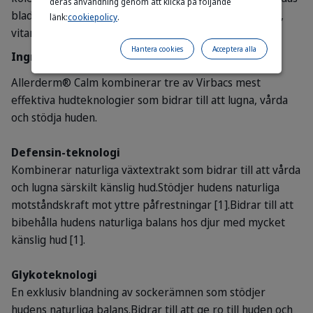
deras användning genom att klicka på följande
bladextrakt, Spiraea ulmaria-extrakt), piroktonolamin,
länk:
cookiepolicy
.
vitamin F (linolsyra, linolensyra).
Hantera cookies
Acceptera alla
Ingredienser
Allerderm® Calm kombinerar tre av Virbacs mest
effektiva hudteknologier som bidrar till att lugna, vårda
och stödja huden.
Defensin-teknologi
Kombinerar naturliga växtextrakt som bidrar till att vårda
och lugna särskilt känslig hud.Stödjer hudens naturliga
motståndskraft mot yttre påfrestningar [1].Bidrar till att
bibehålla hudens naturliga balans hos djur med mycket
känslig hud [1].
Glykoteknologi
En exklusiv blandning av sockerämnen som stödjer
hudens naturliga balans.Bidrar till att ge ro till huden och