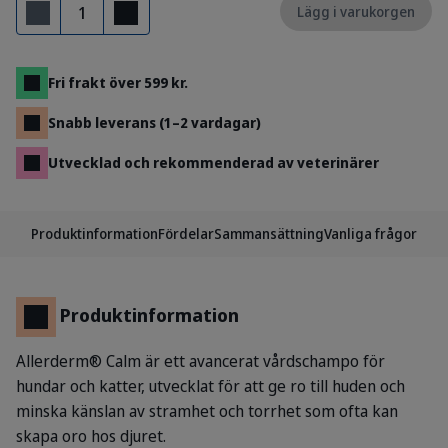
Antal
Lägg i varukorgen
Ta bort
Lägg till
Fri frakt över 599 kr.
Snabb leverans (1–2 vardagar)
Utvecklad och rekommenderad av veterinärer
Produktinformation
Fördelar
Sammansättning
Vanliga frågor
Produktinformation
Allerderm® Calm är ett avancerat vårdschampo för
hundar och katter, utvecklat för att ge ro till huden och
minska känslan av stramhet och torrhet som ofta kan
skapa oro hos djuret.