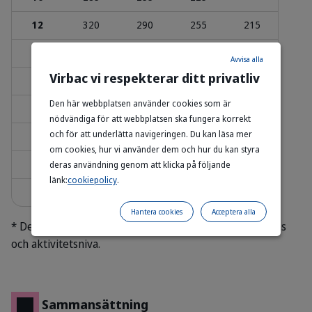
12
320
290
255
215
15
370
335
295
245
Avvisa alla
Virbac vi respekterar ditt privatliv
17
405
365
325
270
Den här webbplatsen använder cookies som är
20
360
300
nödvändiga för att webbplatsen ska fungera korrekt
och för att underlätta navigeringen. Du kan läsa mer
22
385
320
om cookies, hur vi använder dem och hur du kan styra
24
340
deras användning genom att klicka på följande
länk:
cookiepolicy
.
25
350
Hantera cookies
Acceptera alla
* Dessa mängder kan variera beroende pa hundens ras
och aktivitetsniva.
Sammansättning