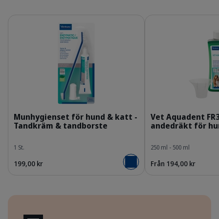
Detaljer
Detaljer
309624_Kit_Enzymatic-Toothpaste_70g_face.p
3
Munhygienset för hund & katt -
Vet Aquadent FR3
Tandkräm & tandborste
andedräkt för hu
1 St.
250 ml - 500 ml
199,00 kr
Från 194,00 kr
Lägg i varukorgen
Fördelar