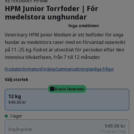
VETERINARY HPM®
HPM Junior Torrfoder | För
medelstora unghundar
Veterinary HPM Junior Medium är ett helfoder för unga
hundar av medelstora raser med en förväntad vuxenvikt
på 11–25 kg. Fodret är utvecklat för perioden efter den
intensiva tillväxtfasen, från 7 till 12 månader.
Produktinformation
Fördelar
Sammansättning
Vanliga frågor
Välj storlek
Gratis leverans
12 kg
949,00 kr
I lager
949,00 kr
Engångsköp
79,08 kr / 1kg