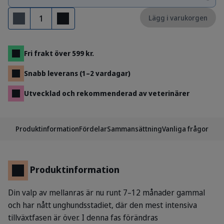
Antal
Lägg i varukorgen
Ta bort
Lägg till
Fri frakt över 599 kr.
Snabb leverans (1–2 vardagar)
Utvecklad och rekommenderad av veterinärer
Produktinformation
Fördelar
Sammansättning
Vanliga frågor
Produktinformation
Din valp av mellanras är nu runt 7–12 månader gammal
och har nått unghundsstadiet, där den mest intensiva
tillväxtfasen är över. I denna fas förändras