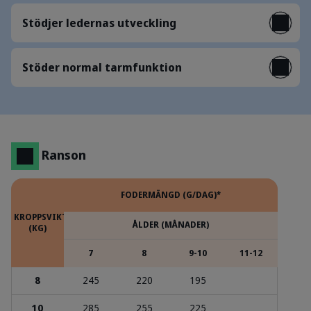
Stödjer ledernas utveckling
Stöder normal tarmfunktion
Ranson
FODERMÄNGD (G/DAG)*
KROPPSVIKT
ÅLDER (MÅNADER)
(KG)
7
8
9-10
11-12
8
245
220
195
10
285
255
225