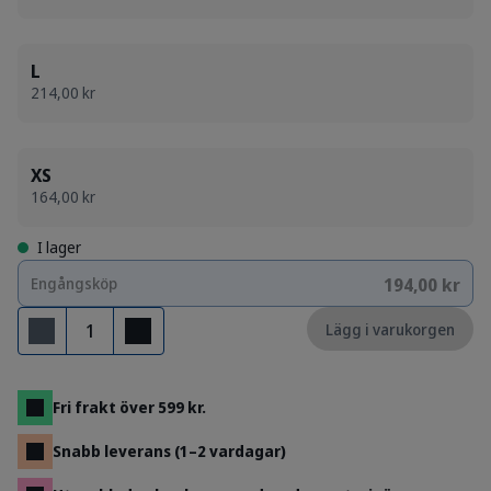
L
214,00 kr
XS
164,00 kr
I lager
194,00 kr
Engångsköp
Antal
Lägg i varukorgen
Ta bort
Lägg till
Fri frakt över 599 kr.
Snabb leverans (1–2 vardagar)