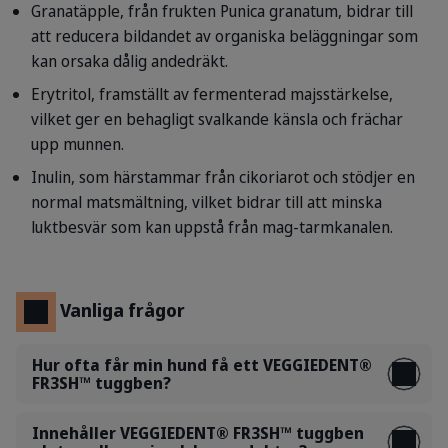
Granatäpple, från frukten Punica granatum, bidrar till
att reducera bildandet av organiska beläggningar som
kan orsaka dålig andedräkt.
Erytritol, framställt av fermenterad majsstärkelse,
vilket ger en behagligt svalkande känsla och frächar
upp munnen.
Inulin, som härstammar från cikoriarot och stödjer en
normal matsmältning, vilket bidrar till att minska
luktbesvär som kan uppstå från mag-tarmkanalen.
Vanliga frågor
Hur ofta får min hund få ett VEGGIEDENT®
FR3SH™ tuggben?
Innehåller VEGGIEDENT® FR3SH™ tuggben