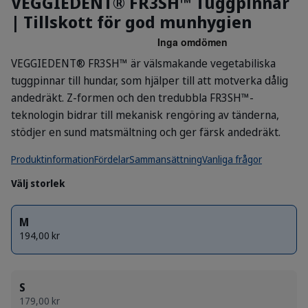
VEGGIEDENT® FR3SH™ Tuggpinnar
| Tillskott för god munhygien
VEGGIEDENT® FR3SH™ är välsmakande vegetabiliska
tuggpinnar till hundar, som hjälper till att motverka dålig
andedräkt. Z-formen och den tredubbla FR3SH™-
teknologin bidrar till mekanisk rengöring av tänderna,
stödjer en sund matsmältning och ger färsk andedräkt.
Produktinformation
Fördelar
Sammansättning
Vanliga frågor
Välj storlek
M
194,00 kr
S
179,00 kr