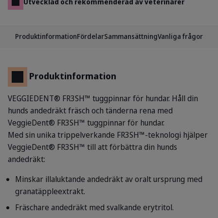
Utvecklad och rekommenderad av veterinärer
Produktinformation
Fördelar
Sammansättning
Vanliga frågor
Produktinformation
VEGGIEDENT® FR3SH™ tuggpinnar för hundar. Håll din
hunds andedräkt fräsch och tänderna rena med
VeggieDent® FR3SH™ tuggpinnar för hundar.
Med sin unika trippelverkande FR3SH™-teknologi hjälper
VeggieDent® FR3SH™ till att förbättra din hunds
andedräkt:
Minskar illaluktande andedräkt av oralt ursprung med
granatäppleextrakt.
Fräschare andedräkt med svalkande erytritol.