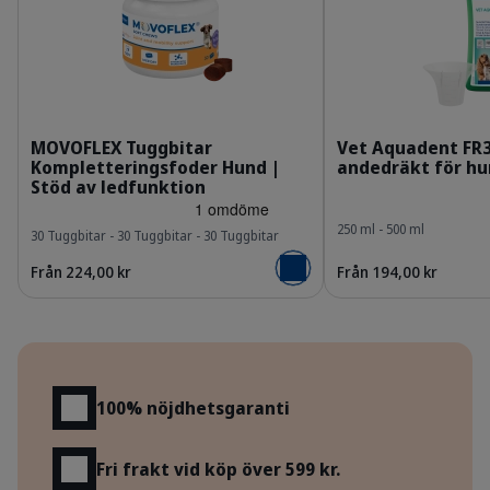
309954_Packshot_Movoflex_M-x30_face.png
3
MOVOFLEX Tuggbitar
Vet Aquadent FR3
Kompletteringsfoder Hund |
andedräkt för hu
Stöd av ledfunktion
250 ml - 500 ml
30 Tuggbitar - 30 Tuggbitar - 30 Tuggbitar
Från 224,00 kr
Från 194,00 kr
Lägg i varukorgen
Fördelar
100% nöjdhetsgaranti
Fri frakt vid köp över 599 kr.