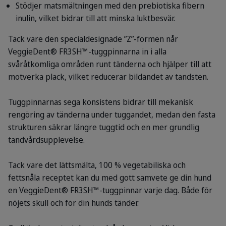
Stödjer matsmältningen med den prebiotiska fibern
inulin, vilket bidrar till att minska luktbesvär.
Tack vare den specialdesignade ”Z”-formen når
VeggieDent® FR3SH™-tuggpinnarna in i alla
svåråtkomliga områden runt tänderna och hjälper till att
motverka plack, vilket reducerar bildandet av tandsten.
Tuggpinnarnas sega konsistens bidrar till mekanisk
rengöring av tänderna under tuggandet, medan den fasta
strukturen säkrar längre tuggtid och en mer grundlig
tandvårdsupplevelse.
Tack vare det lättsmälta, 100 % vegetabiliska och
fettsnåla receptet kan du med gott samvete ge din hund
en VeggieDent® FR3SH™-tuggpinnar varje dag. Både för
nöjets skull och för din hunds tänder.