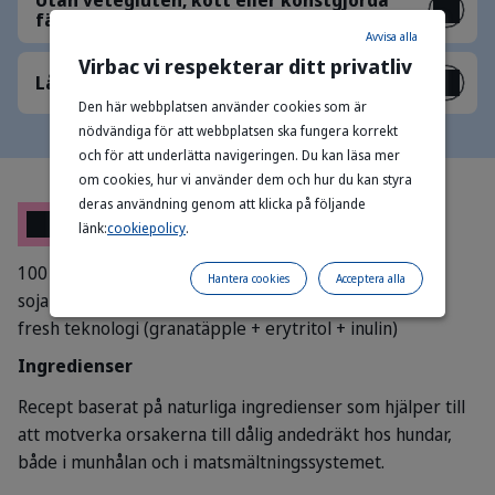
Utan vetegluten, kött eller konstgjorda
färg- och smakämnen
Avvisa alla
Virbac vi respekterar ditt privatliv
Lågt fettinnehåll
Den här webbplatsen använder cookies som är
nödvändiga för att webbplatsen ska fungera korrekt
och för att underlätta navigeringen. Du kan läsa mer
om cookies, hur vi använder dem och hur du kan styra
deras användning genom att klicka på följande
Sammansättning
länk:
cookiepolicy
.
100 % vegetabiliska. Majsstärkelse, glycerol,
Hantera cookies
Acceptera alla
sojabönsprotein, rismjöl, öljäst, sorbitol, majskärnor +
fresh teknologi (granatäpple + erytritol + inulin)
Ingredienser
Recept baserat på naturliga ingredienser som hjälper till
att motverka orsakerna till dålig andedräkt hos hundar,
både i munhålan och i matsmältningssystemet.