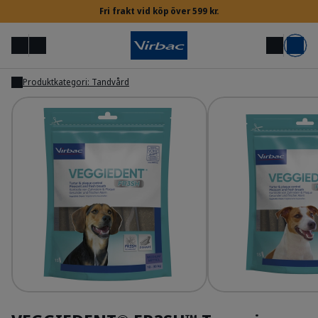
Fri frakt vid köp över 599 kr.
Meny
Mitt konto
Sök
Varukorg
Produktkategori: Tandvård
Visa
Visa
Inloggning för veterinärer & djursjukskötare
Behöver du hjälp?
VeggieDent FR3SH
Ve